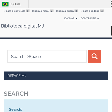
BRASIL
Ir para o conteúdo
1
Ir para o menu
2
Ir para a busca
3
Ir para o rodapé
4
Simplifique!
IDIOMAS
CONTRASTE
Comunica BR
Biblioteca digital MJ
Skip
Participe
navigation
Acesso à informação
Legislação
Canais
DSPACE MJ
SEARCH
Search: