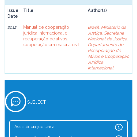
Issue
Title
Author(s)
Date
2012
Manual de cooperação
Brasil. Ministério da
jurídica internacional e
Justiça. Secretaria
recuperação de ativos:
Nacional de Justiça.
cooperação em matéria civil
Departamento de
Recuperação de
Ativos e Cooperação
Jurídica
Internacional.
SUBJECT
Assistência judiciária
1