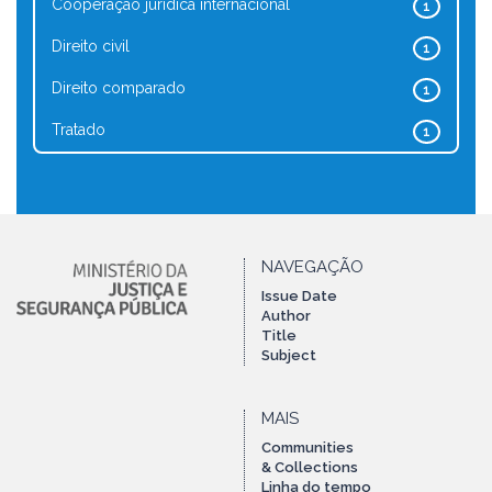
Cooperação jurídica internacional
1
Direito civil
1
Direito comparado
1
Tratado
1
NAVEGAÇÃO
Issue Date
Author
Title
Subject
MAIS
Communities
& Collections
Linha do tempo