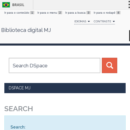
BRASIL
Ir para o conteúdo
1
Ir para o menu
2
Ir para a busca
3
Ir para o rodapé
4
Simplifique!
IDIOMAS
CONTRASTE
Comunica BR
Biblioteca digital MJ
Skip
Participe
navigation
Acesso à informação
Legislação
Canais
DSPACE MJ
SEARCH
Search: