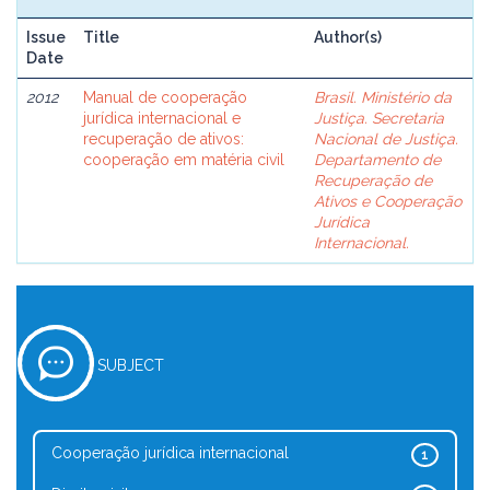
Issue
Title
Author(s)
Date
2012
Manual de cooperação
Brasil. Ministério da
jurídica internacional e
Justiça. Secretaria
recuperação de ativos:
Nacional de Justiça.
cooperação em matéria civil
Departamento de
Recuperação de
Ativos e Cooperação
Jurídica
Internacional.
SUBJECT
Cooperação jurídica internacional
1