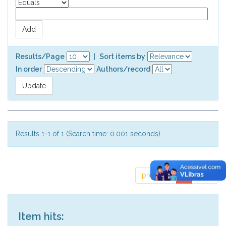
Results/Page
|
Sort items by
In order
Authors/record
Results 1-1 of 1 (Search time: 0.001 seconds).
previous
1
next
Item hits: