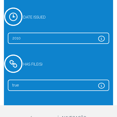
DATE ISSUED
2010
1
HAS FILE(S)
true
1