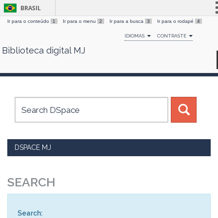
BRASIL
Ir para o conteúdo
1
Ir para o menu
2
Ir para a busca
3
Ir para o rodapé
4
Simplifique!
IDIOMAS
CONTRASTE
Comunica BR
Biblioteca digital MJ
Skip
Participe
navigation
Acesso à informação
Legislação
Canais
DSPACE MJ
SEARCH
Search: