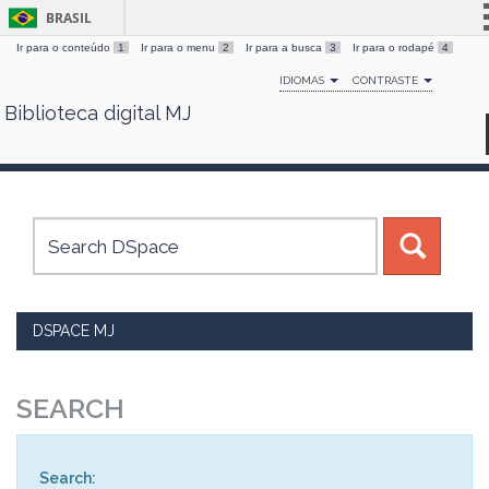
BRASIL
Ir para o conteúdo
1
Ir para o menu
2
Ir para a busca
3
Ir para o rodapé
4
Simplifique!
IDIOMAS
CONTRASTE
Comunica BR
Biblioteca digital MJ
Skip
Participe
navigation
Acesso à informação
Legislação
Canais
DSPACE MJ
SEARCH
Search: