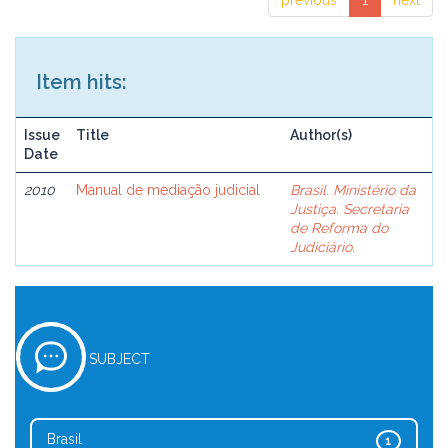
previous
1
next
Item hits:
Issue
Title
Author(s)
Date
2010
Manual de mediação judicial
Brasil. Ministério da
Justiça. Secretaria
de Reforma do
Judiciário.
SUBJECT
Brasil
1