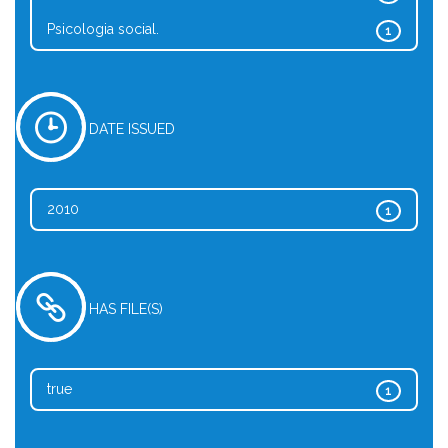
Psicologia social.
1
DATE ISSUED
2010
1
HAS FILE(S)
true
1