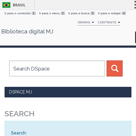
BRASIL
Ir para o conteúdo
1
Ir para o menu
2
Ir para a busca
3
Ir para o rodapé
4
Simplifique!
IDIOMAS
CONTRASTE
Comunica BR
Biblioteca digital MJ
Skip
Participe
navigation
Acesso à informação
Legislação
Canais
DSPACE MJ
SEARCH
Search: