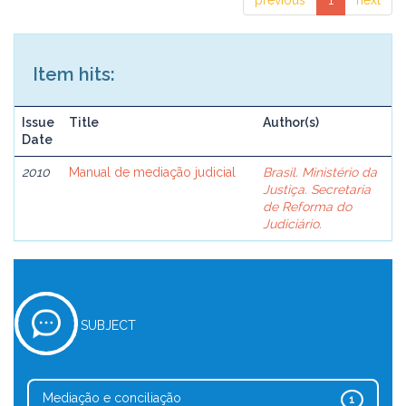
previous
1
next
Item hits:
Issue
Title
Author(s)
Date
2010
Manual de mediação judicial
Brasil. Ministério da
Justiça. Secretaria
de Reforma do
Judiciário.
SUBJECT
Mediação e conciliação
1