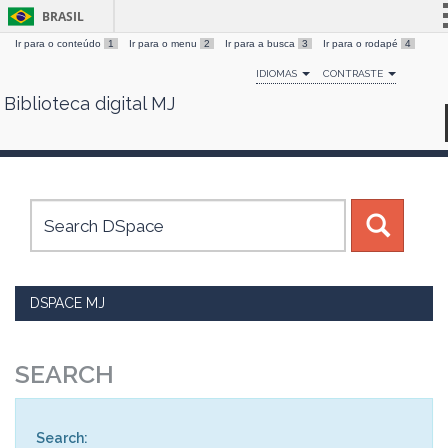
BRASIL
Ir para o conteúdo
1
Ir para o menu
2
Ir para a busca
3
Ir para o rodapé
4
Simplifique!
IDIOMAS
CONTRASTE
Comunica BR
Biblioteca digital MJ
Skip
Participe
navigation
Acesso à informação
Legislação
Canais
DSPACE MJ
SEARCH
Search: