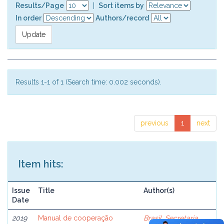
Results/Page
|
Sort items by
In order
Authors/record
Results 1-1 of 1 (Search time: 0.002 seconds).
previous
1
next
Item hits:
Issue
Title
Author(s)
Date
2019
Manual de cooperação
Brasil. Secretaria