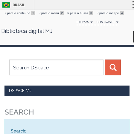
BRASIL
Ir para o conteúdo
1
Ir para o menu
2
Ir para a busca
3
Ir para o rodapé
4
Simplifique!
IDIOMAS
CONTRASTE
Comunica BR
Biblioteca digital MJ
Skip
Participe
navigation
Acesso à informação
Legislação
Canais
DSPACE MJ
SEARCH
Search: