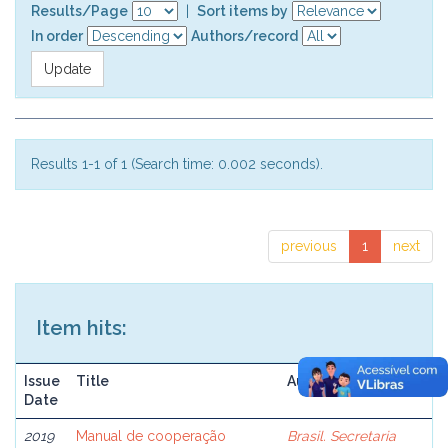
Results/Page
|
Sort items by
In order
Authors/record
Results 1-1 of 1 (Search time: 0.002 seconds).
previous
1
next
Item hits:
Issue
Title
Author(s)
Date
2019
Manual de cooperação
Brasil. Secretaria