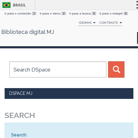
BRASIL
Ir para o conteúdo
1
Ir para o menu
2
Ir para a busca
3
Ir para o rodapé
4
Simplifique!
IDIOMAS
CONTRASTE
Comunica BR
Biblioteca digital MJ
Skip
Participe
navigation
Acesso à informação
Legislação
Canais
DSPACE MJ
SEARCH
Search: