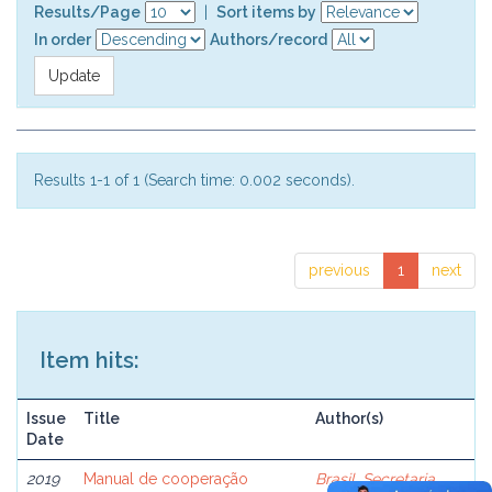
Results/Page
|
Sort items by
In order
Authors/record
Results 1-1 of 1 (Search time: 0.002 seconds).
previous
1
next
Item hits:
Issue
Title
Author(s)
Date
2019
Manual de cooperação
Brasil. Secretaria