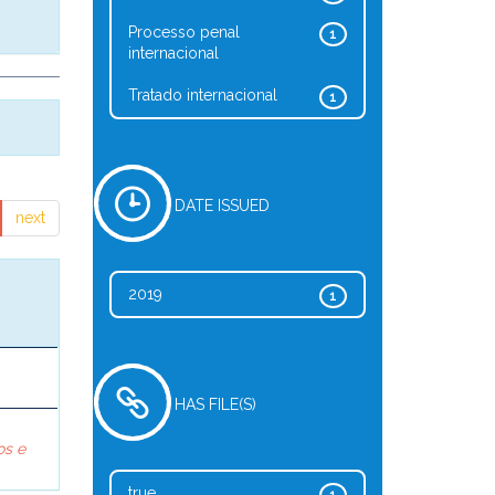
Processo penal
1
internacional
Tratado internacional
1
DATE ISSUED
next
2019
1
HAS FILE(S)
os e
true