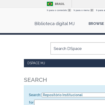
BRASIL
Ir para o conteúdo
1
Ir para o menu
2
Ir para
Skip
Biblioteca digital MJ
BROWSE
navigation
DSPACE MJ
SEARCH
Search:
for