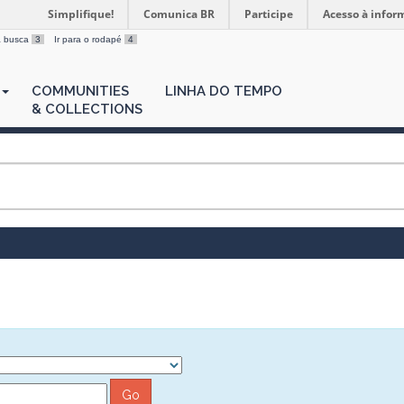
Simplifique!
Comunica BR
Participe
Acesso à infor
 a busca
3
Ir para o rodapé
4
COMMUNITIES
LINHA DO TEMPO
& COLLECTIONS