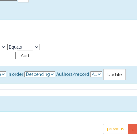
In order
Authors/record
previous
1