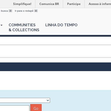
Simplifique!
Comunica BR
Participe
Acesso à infor
 a busca
3
Ir para o rodapé
4
COMMUNITIES
LINHA DO TEMPO
& COLLECTIONS