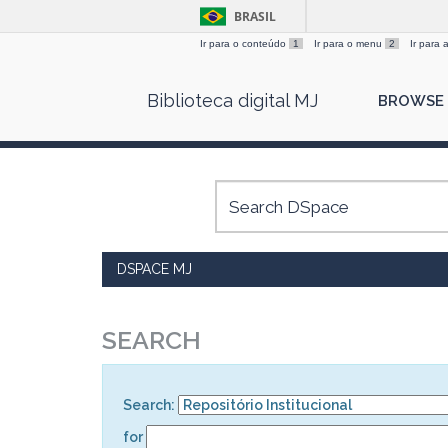
BRASIL
Ir para o conteúdo
1
Ir para o menu
2
Ir para
Skip
Biblioteca digital MJ
BROWSE
navigation
DSPACE MJ
SEARCH
Search:
for