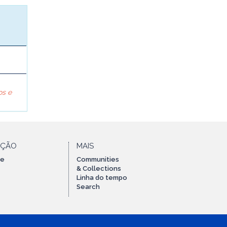
os e
AÇÃO
MAIS
te
Communities
& Collections
Linha do tempo
Search