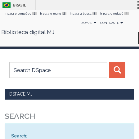
BRASIL
Ir para o conteúdo
1
Ir para o menu
2
Ir para a busca
3
Ir para o rodapé
4
Simplifique!
IDIOMAS
CONTRASTE
Comunica BR
Biblioteca digital MJ
Skip
Participe
navigation
Acesso à informação
Legislação
Canais
DSPACE MJ
SEARCH
Search: