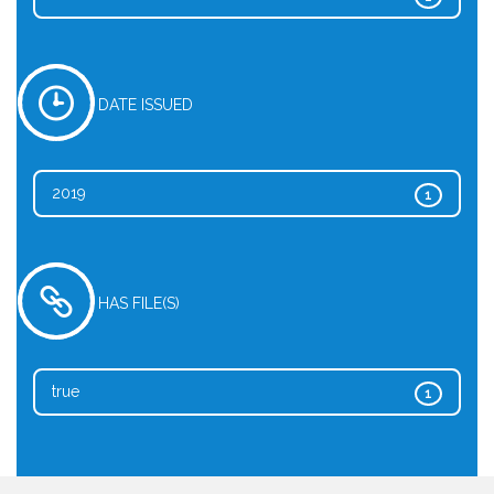
DATE ISSUED
2019
1
HAS FILE(S)
true
1