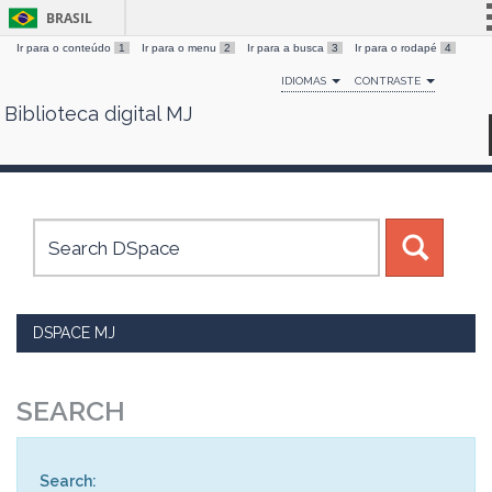
BRASIL
Ir para o conteúdo
1
Ir para o menu
2
Ir para a busca
3
Ir para o rodapé
4
Simplifique!
IDIOMAS
CONTRASTE
Comunica BR
Biblioteca digital MJ
Skip
Participe
navigation
Acesso à informação
Legislação
Canais
DSPACE MJ
SEARCH
Search: