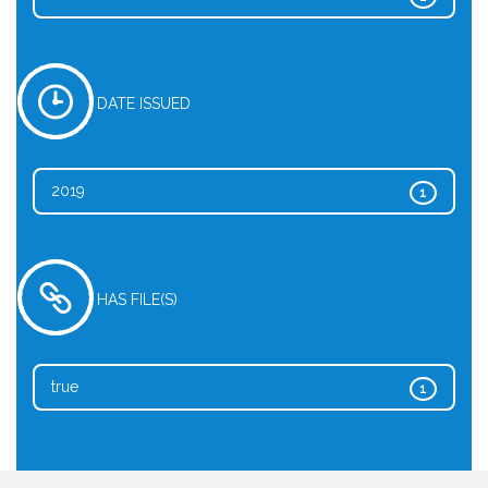
DATE ISSUED
2019
1
HAS FILE(S)
true
1