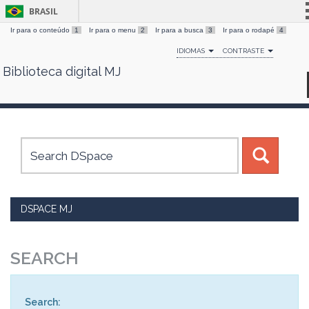
BRASIL
Ir para o conteúdo
1
Ir para o menu
2
Ir para a busca
3
Ir para o rodapé
4
Simplifique!
IDIOMAS
CONTRASTE
Comunica BR
Biblioteca digital MJ
Skip
Participe
navigation
Acesso à informação
Legislação
Canais
DSPACE MJ
SEARCH
Search: