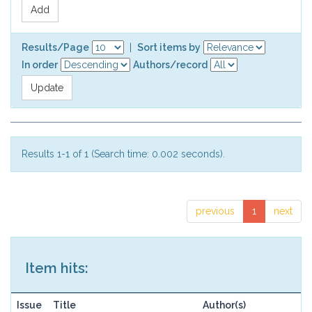
Results/Page
|
Sort items by
In order
Authors/record
Results 1-1 of 1 (Search time: 0.002 seconds).
previous
1
next
Item hits:
Issue
Title
Author(s)