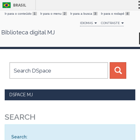
BRASIL
Ir para o conteúdo
1
Ir para o menu
2
Ir para a busca
3
Ir para o rodapé
4
Simplifique!
IDIOMAS
CONTRASTE
Comunica BR
Biblioteca digital MJ
Skip
Participe
navigation
Acesso à informação
Legislação
Canais
DSPACE MJ
SEARCH
Search: