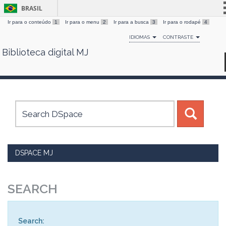
BRASIL
Ir para o conteúdo
1
Ir para o menu
2
Ir para a busca
3
Ir para o rodapé
4
Simplifique!
IDIOMAS
CONTRASTE
Comunica BR
Biblioteca digital MJ
Skip
Participe
navigation
Acesso à informação
Legislação
Canais
DSPACE MJ
SEARCH
Search: