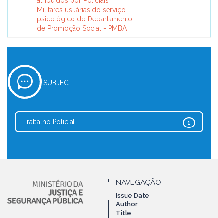
atribuídos por Policiais
Militares usuárias do serviço
psicológico do Departamento
de Promoção Social - PMBA
SUBJECT
Trabalho Policial
1
NAVEGAÇÃO
Issue Date
Author
Title