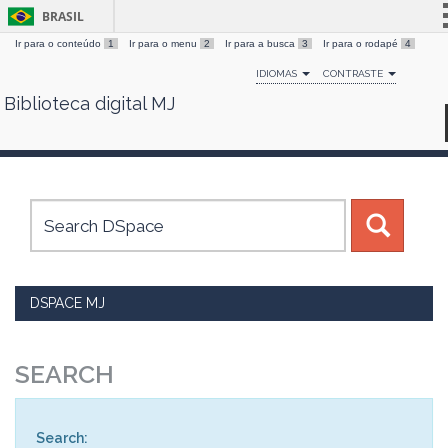
BRASIL
Ir para o conteúdo
1
Ir para o menu
2
Ir para a busca
3
Ir para o rodapé
4
Simplifique!
IDIOMAS
CONTRASTE
Comunica BR
Biblioteca digital MJ
Skip
Participe
navigation
Acesso à informação
Legislação
Canais
DSPACE MJ
SEARCH
Search: