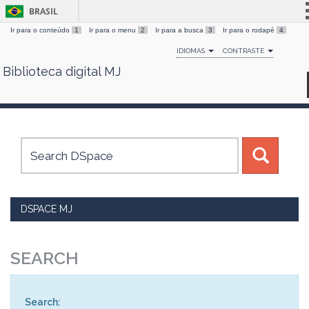
BRASIL
Ir para o conteúdo
1
Ir para o menu
2
Ir para a busca
3
Ir para o rodapé
4
Simplifique!
IDIOMAS
CONTRASTE
Comunica BR
Biblioteca digital MJ
Skip
Participe
navigation
Acesso à informação
Legislação
Canais
DSPACE MJ
SEARCH
Search: