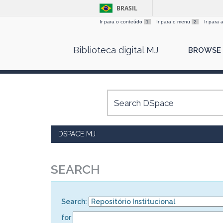
BRASIL
Ir para o conteúdo
1
Ir para o menu
2
Ir para
Skip
Biblioteca digital MJ
BROWSE
navigation
DSPACE MJ
SEARCH
Search:
for