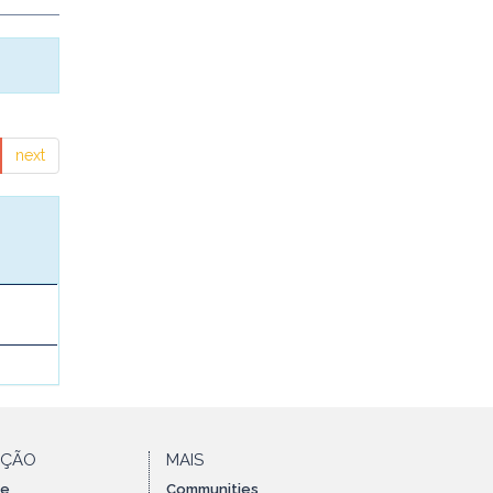
next
AÇÃO
MAIS
te
Communities