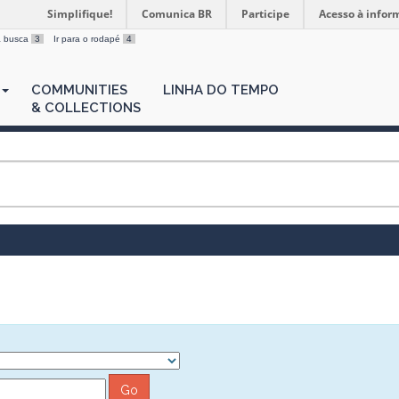
Simplifique!
Comunica BR
Participe
Acesso à infor
 a busca
3
Ir para o rodapé
4
COMMUNITIES
LINHA DO TEMPO
& COLLECTIONS