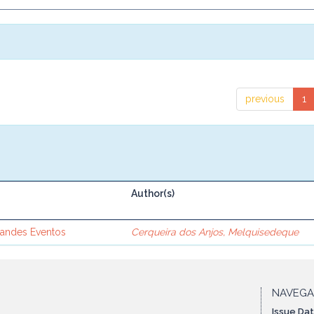
previous
1
Author(s)
randes Eventos
Cerqueira dos Anjos, Melquisedeque
NAVEG
Issue Da