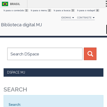
BRASIL
Ir para o conteúdo
1
Ir para o menu
2
Ir para a busca
3
Ir para o rodapé
4
Simplifique!
IDIOMAS
CONTRASTE
Comunica BR
Biblioteca digital MJ
Skip
Participe
navigation
Acesso à informação
Legislação
Canais
DSPACE MJ
SEARCH
Search: