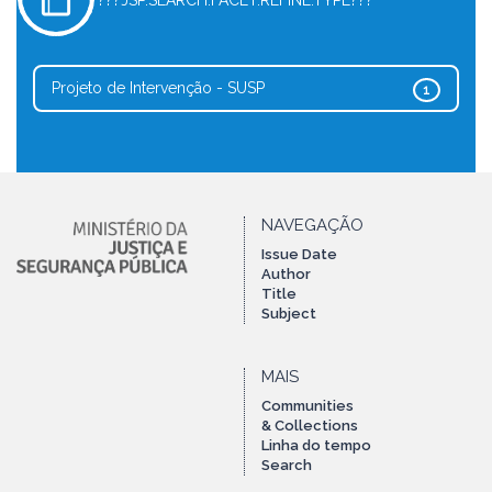
???JSP.SEARCH.FACET.REFINE.TYPE???
Projeto de Intervenção - SUSP
1
NAVEGAÇÃO
Issue Date
Author
Title
Subject
MAIS
Communities
& Collections
Linha do tempo
Search