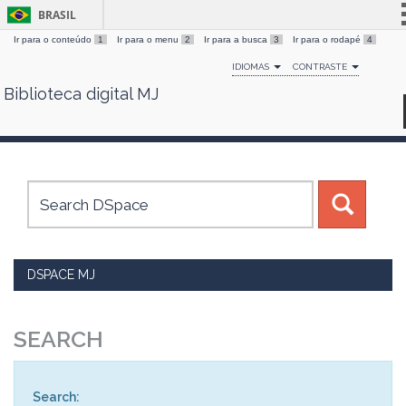
BRASIL
Ir para o conteúdo
1
Ir para o menu
2
Ir para a busca
3
Ir para o rodapé
4
Simplifique!
IDIOMAS
CONTRASTE
Comunica BR
Biblioteca digital MJ
Skip
Participe
navigation
Acesso à informação
Legislação
Canais
DSPACE MJ
SEARCH
Search: