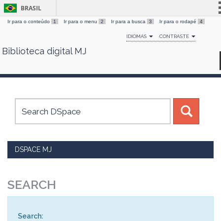
BRASIL
Ir para o conteúdo
1
Ir para o menu
2
Ir para a busca
3
Ir para o rodapé
4
Simplifique!
IDIOMAS
CONTRASTE
Comunica BR
Biblioteca digital MJ
Skip
Participe
navigation
Acesso à informação
Legislação
Canais
DSPACE MJ
SEARCH
Search: