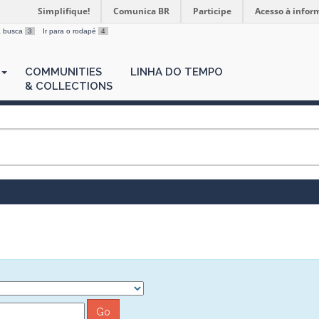
Simplifique!
Comunica BR
Participe
Acesso à infor
 a busca
3
Ir para o rodapé
4
COMMUNITIES
LINHA DO TEMPO
& COLLECTIONS