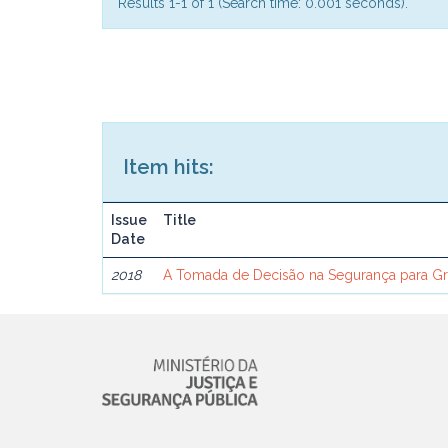
Results 1-1 of 1 (Search time: 0.001 seconds).
Item hits:
Issue
Title
Date
2018
A Tomada de Decisão na Segurança para G