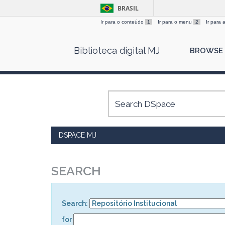
BRASIL
Ir para o conteúdo
1
Ir para o menu
2
Ir para
Skip
Biblioteca digital MJ
BROWSE
navigation
DSPACE MJ
SEARCH
Search:
for