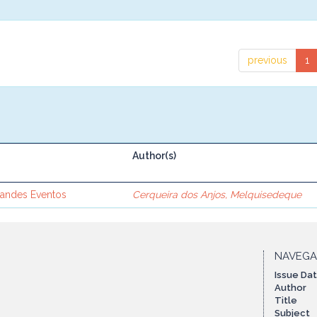
previous
1
Author(s)
randes Eventos
Cerqueira dos Anjos, Melquisedeque
NAVEG
Issue Da
Author
Title
Subject