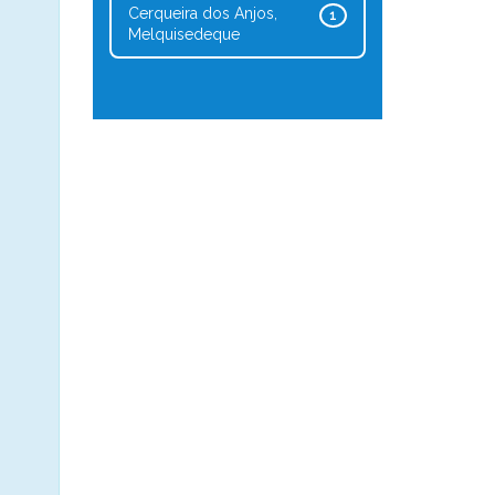
Cerqueira dos Anjos,
1
Melquisedeque