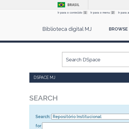
BRASIL
Ir para o conteúdo
1
Ir para o menu
2
Ir para
Skip
Biblioteca digital MJ
BROWSE
navigation
DSPACE MJ
SEARCH
Search:
for