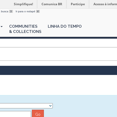
Simplifique!
Comunica BR
Participe
Acesso à infor
 a busca
3
Ir para o rodapé
4
COMMUNITIES
LINHA DO TEMPO
& COLLECTIONS