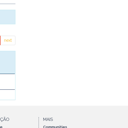
next
AÇÃO
MAIS
te
Communities