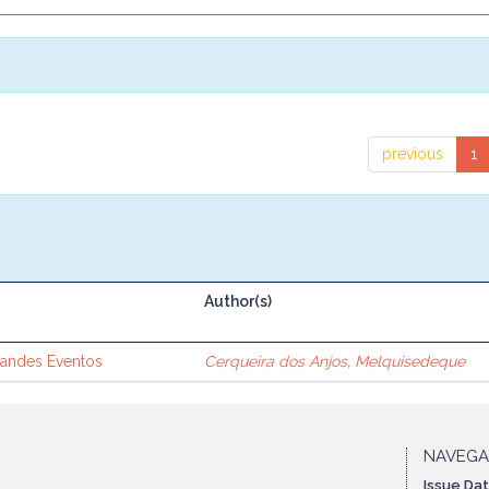
previous
1
Author(s)
randes Eventos
Cerqueira dos Anjos, Melquisedeque
NAVEG
Issue Da