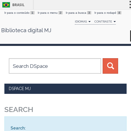
BRASIL
Ir para o conteúdo
1
Ir para o menu
2
Ir para a busca
3
Ir para o rodapé
4
Simplifique!
IDIOMAS
CONTRASTE
Comunica BR
Biblioteca digital MJ
Skip
Participe
navigation
Acesso à informação
Legislação
Canais
DSPACE MJ
SEARCH
Search: