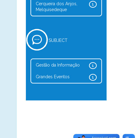
Cerqueira dos Anjos,
1
Melquisedeque
SUBJECT
Gestão da Informação
1
Grandes Eventos
1