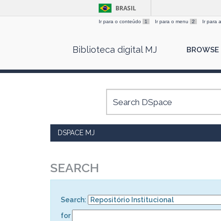
BRASIL
Ir para o conteúdo
1
Ir para o menu
2
Ir para
Skip
Biblioteca digital MJ
BROWSE
navigation
DSPACE MJ
SEARCH
Search:
for