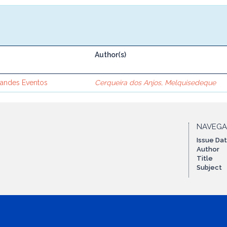
Author(s)
randes Eventos
Cerqueira dos Anjos, Melquisedeque
NAVEG
Issue Da
Author
Title
Subject