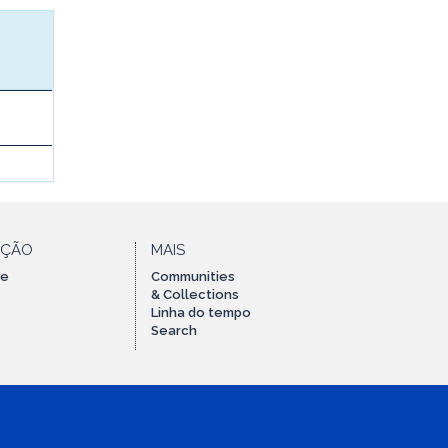
AÇÃO
MAIS
te
Communities
& Collections
Linha do tempo
Search