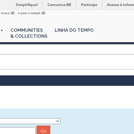
Simplifique!
Comunica BR
Participe
Acesso à infor
 a busca
3
Ir para o rodapé
4
COMMUNITIES
LINHA DO TEMPO
& COLLECTIONS