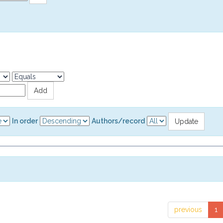
In order
Authors/record
previous
1