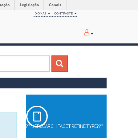
mação
Legislação
Canais
IDIOMAS
CONTRASTE
???JSP.SEARCH.FACET.REFINE.TYPE???