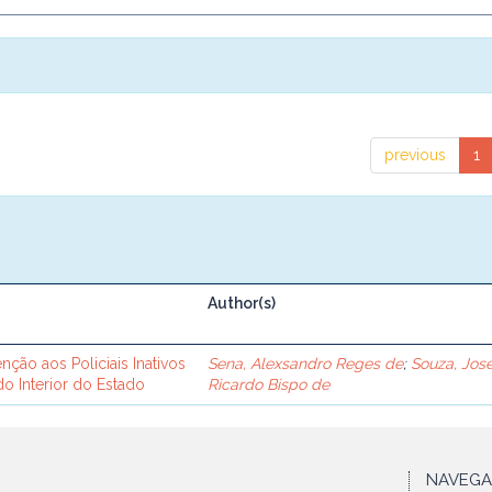
previous
1
Author(s)
ção aos Policiais Inativos
Sena, Alexsandro Reges de
;
Souza, Jos
o Interior do Estado
Ricardo Bispo de
NAVEG