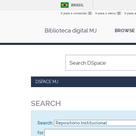
BRASIL
Ir para o conteúdo
1
Ir para o menu
2
Ir para
Skip
Biblioteca digital MJ
BROWSE
navigation
DSPACE MJ
SEARCH
Search:
for