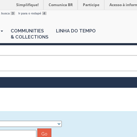
Simplifique!
Comunica BR
Participe
Acesso à infor
 a busca
3
Ir para o rodapé
4
COMMUNITIES
LINHA DO TEMPO
& COLLECTIONS