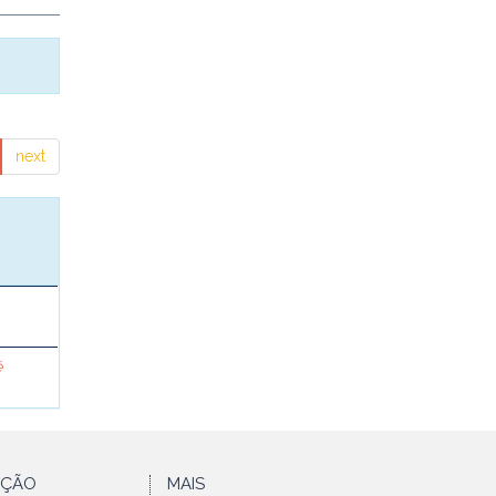
next
é
AÇÃO
MAIS