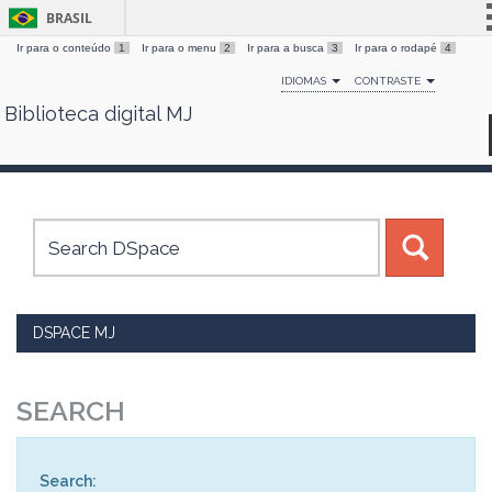
BRASIL
Ir para o conteúdo
1
Ir para o menu
2
Ir para a busca
3
Ir para o rodapé
4
Simplifique!
IDIOMAS
CONTRASTE
Comunica BR
Biblioteca digital MJ
Skip
Participe
navigation
Acesso à informação
Legislação
Canais
DSPACE MJ
SEARCH
Search: