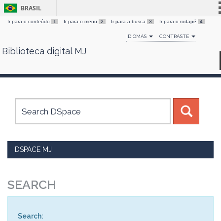
BRASIL
Ir para o conteúdo
1
Ir para o menu
2
Ir para a busca
3
Ir para o rodapé
4
Simplifique!
IDIOMAS
CONTRASTE
Comunica BR
Biblioteca digital MJ
Skip
Participe
navigation
Acesso à informação
Legislação
Canais
DSPACE MJ
SEARCH
Search: