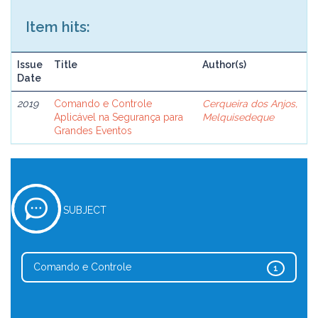
Item hits:
Issue
Title
Author(s)
Date
2019
Comando e Controle
Cerqueira dos Anjos,
Aplicável na Segurança para
Melquisedeque
Grandes Eventos
SUBJECT
Comando e Controle
1