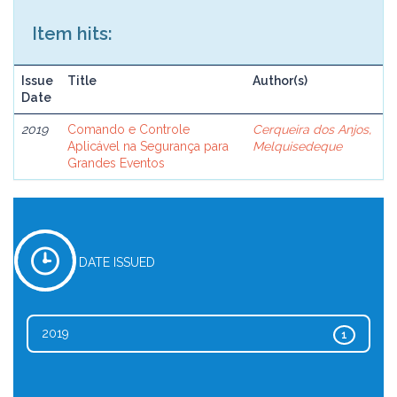
Item hits:
Issue
Title
Author(s)
Date
2019
Comando e Controle
Cerqueira dos Anjos,
Aplicável na Segurança para
Melquisedeque
Grandes Eventos
DATE ISSUED
2019
1