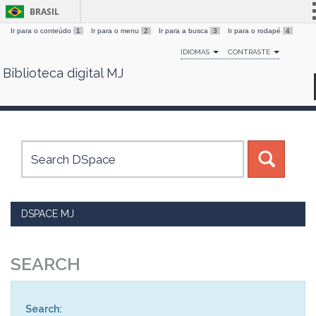
BRASIL
Ir para o conteúdo
1
Ir para o menu
2
Ir para a busca
3
Ir para o rodapé
4
Simplifique!
IDIOMAS
CONTRASTE
Comunica BR
Biblioteca digital MJ
Skip
Participe
navigation
Acesso à informação
Legislação
Canais
DSPACE MJ
SEARCH
Search: