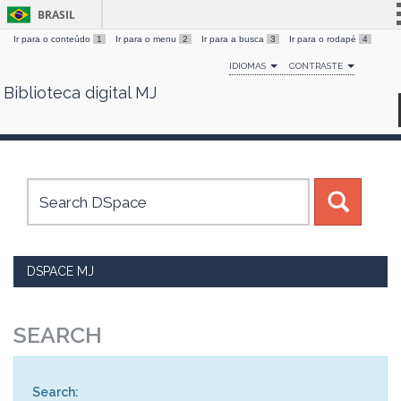
BRASIL
Ir para o conteúdo
1
Ir para o menu
2
Ir para a busca
3
Ir para o rodapé
4
Simplifique!
IDIOMAS
CONTRASTE
Comunica BR
Biblioteca digital MJ
Skip
Participe
navigation
Acesso à informação
Legislação
Canais
DSPACE MJ
SEARCH
Search: