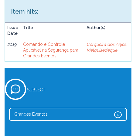
Item hits:
Issue
Title
Author(s)
Date
2019
Comando e Controle
Cerqueira dos Anjos,
Aplicável na Segurança para
Melquisedeque
Grandes Eventos
SUBJECT
Grandes Eventos
1