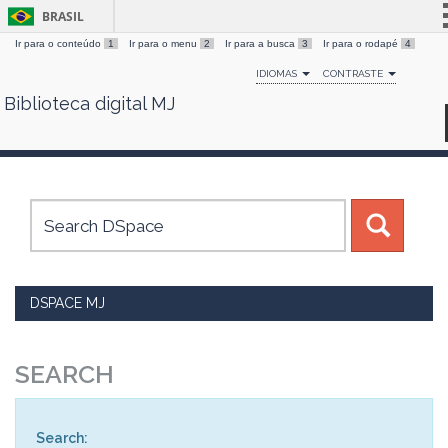
BRASIL
Ir para o conteúdo
1
Ir para o menu
2
Ir para a busca
3
Ir para o rodapé
4
Simplifique!
IDIOMAS
CONTRASTE
Comunica BR
Biblioteca digital MJ
Skip
Participe
navigation
Acesso à informação
Legislação
Canais
DSPACE MJ
SEARCH
Search: