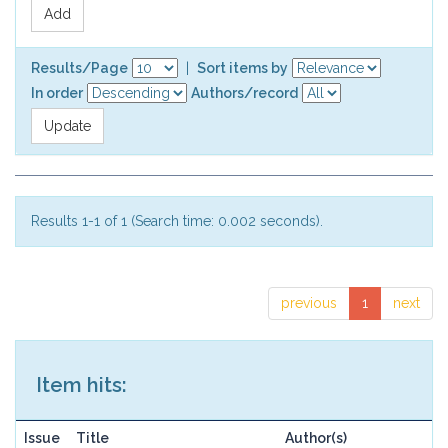
Results/Page
|
Sort items by
In order
Authors/record
Results 1-1 of 1 (Search time: 0.002 seconds).
previous
1
next
Item hits:
Issue
Title
Author(s)