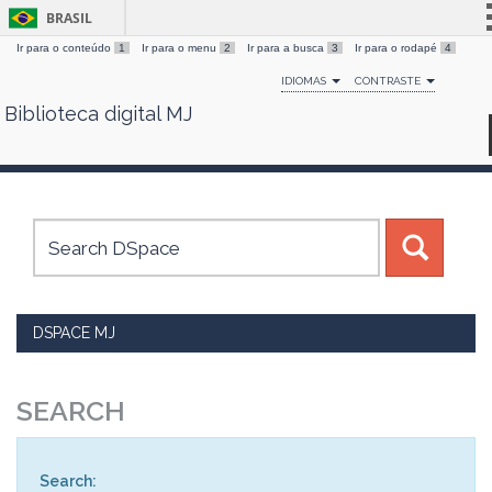
BRASIL
Ir para o conteúdo
1
Ir para o menu
2
Ir para a busca
3
Ir para o rodapé
4
Simplifique!
IDIOMAS
CONTRASTE
Comunica BR
Biblioteca digital MJ
Skip
Participe
navigation
Acesso à informação
Legislação
Canais
DSPACE MJ
SEARCH
Search: