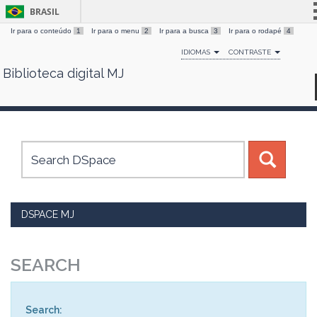
BRASIL
Ir para o conteúdo
1
Ir para o menu
2
Ir para a busca
3
Ir para o rodapé
4
Simplifique!
IDIOMAS
CONTRASTE
Comunica BR
Biblioteca digital MJ
Skip
Participe
navigation
Acesso à informação
Legislação
Canais
DSPACE MJ
SEARCH
Search: