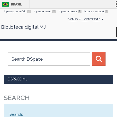
BRASIL
Ir para o conteúdo
1
Ir para o menu
2
Ir para a busca
3
Ir para o rodapé
4
Simplifique!
IDIOMAS
CONTRASTE
Comunica BR
Biblioteca digital MJ
Skip
Participe
navigation
Acesso à informação
Legislação
Canais
DSPACE MJ
SEARCH
Search: