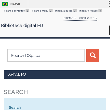
BRASIL
Ir para o conteúdo
1
Ir para o menu
2
Ir para a busca
3
Ir para o rodapé
4
Simplifique!
IDIOMAS
CONTRASTE
Comunica BR
Biblioteca digital MJ
Skip
Participe
navigation
Acesso à informação
Legislação
Canais
DSPACE MJ
SEARCH
Search: