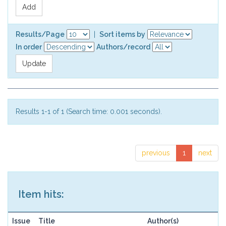
Results/Page
|
Sort items by
In order
Authors/record
Results 1-1 of 1 (Search time: 0.001 seconds).
previous
1
next
Item hits:
Issue
Title
Author(s)