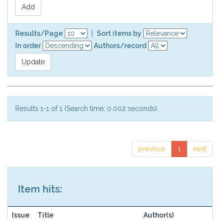
Results/Page
|
Sort items by
In order
Authors/record
Results 1-1 of 1 (Search time: 0.002 seconds).
previous
1
next
Item hits:
Issue
Title
Author(s)