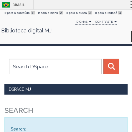
BRASIL
Ir para o conteúdo
1
Ir para o menu
2
Ir para a busca
3
Ir para o rodapé
4
Simplifique!
IDIOMAS
CONTRASTE
Comunica BR
Biblioteca digital MJ
Skip
Participe
navigation
Acesso à informação
Legislação
Canais
DSPACE MJ
SEARCH
Search: