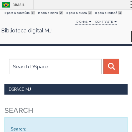
BRASIL
Ir para o conteúdo
1
Ir para o menu
2
Ir para a busca
3
Ir para o rodapé
4
Simplifique!
IDIOMAS
CONTRASTE
Comunica BR
Biblioteca digital MJ
Skip
Participe
navigation
Acesso à informação
Legislação
Canais
DSPACE MJ
SEARCH
Search: