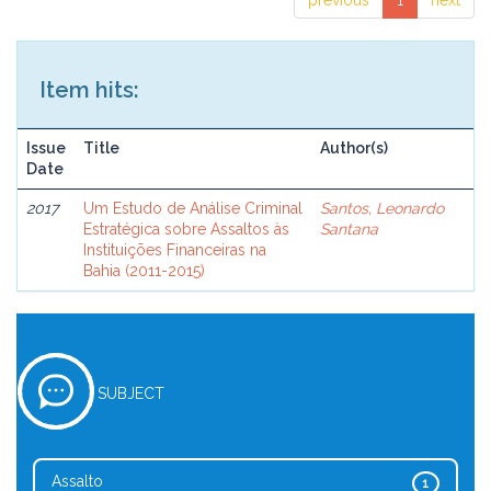
previous
1
next
Item hits:
Issue
Title
Author(s)
Date
2017
Um Estudo de Análise Criminal
Santos, Leonardo
Estratégica sobre Assaltos às
Santana
Instituições Financeiras na
Bahia (2011-2015)
SUBJECT
Assalto
1