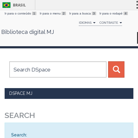
BRASIL
Ir para o conteúdo
1
Ir para o menu
2
Ir para a busca
3
Ir para o rodapé
4
Simplifique!
IDIOMAS
CONTRASTE
Comunica BR
Biblioteca digital MJ
Skip
Participe
navigation
Acesso à informação
Legislação
Canais
DSPACE MJ
SEARCH
Search: