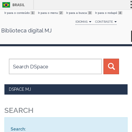
BRASIL
Ir para o conteúdo
1
Ir para o menu
2
Ir para a busca
3
Ir para o rodapé
4
Simplifique!
IDIOMAS
CONTRASTE
Comunica BR
Biblioteca digital MJ
Skip
Participe
navigation
Acesso à informação
Legislação
Canais
DSPACE MJ
SEARCH
Search: