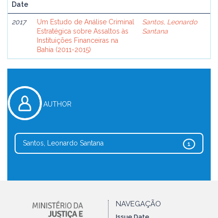
Date
2017
Um Estudo de Análise Criminal
Santos, Leonardo
Estratégica sobre Assaltos às
Santana
Instituições Financeiras na
Bahia (2011-2015)
AUTHOR
Santos, Leonardo Santana
1
NAVEGAÇÃO
Issue Date