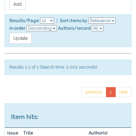
Results/Page
|
Sort items by
In order
Authors/record
Results 1-1 of 1 (Search time: 0.002 seconds).
previous
1
next
Item hits:
Issue
Title
Author(s)