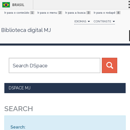
BRASIL
Ir para o conteúdo
1
Ir para o menu
2
Ir para a busca
3
Ir para o rodapé
4
Simplifique!
IDIOMAS
CONTRASTE
Comunica BR
Biblioteca digital MJ
Skip
Participe
navigation
Acesso à informação
Legislação
Canais
DSPACE MJ
SEARCH
Search: