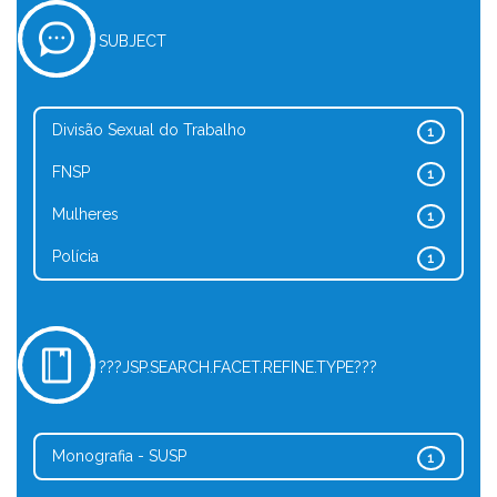
SUBJECT
Divisão Sexual do Trabalho
1
FNSP
1
Mulheres
1
Polícia
1
???JSP.SEARCH.FACET.REFINE.TYPE???
Monografia - SUSP
1