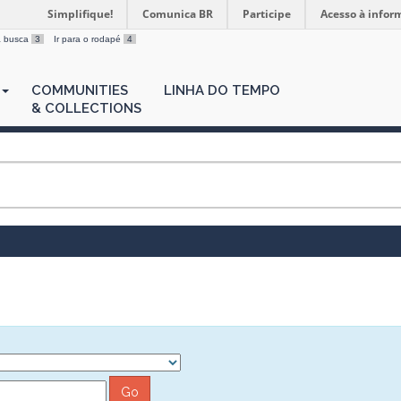
Simplifique!
Comunica BR
Participe
Acesso à infor
 a busca
3
Ir para o rodapé
4
COMMUNITIES
LINHA DO TEMPO
& COLLECTIONS