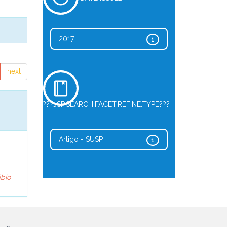
2017
1
next
???JSP.SEARCH.FACET.REFINE.TYPE???
Artigo - SUSP
1
ábio