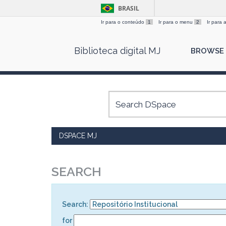
BRASIL
Ir para o conteúdo
1
Ir para o menu
2
Ir para
Skip
Biblioteca digital MJ
BROWSE
navigation
DSPACE MJ
SEARCH
Search:
for