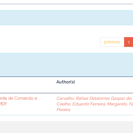
previous
1
Author(s)
enta de Comando e
Carvalho, Rafael Delatorres Gaspar de
;
PMDF
Coelho, Eduardo Ferreira
;
Margarido, F
Pereira