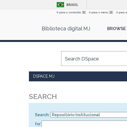
BRASIL
Ir para o conteúdo
1
Ir para o menu
2
Ir para
Skip
Biblioteca digital MJ
BROWSE
navigation
DSPACE MJ
SEARCH
Search:
for