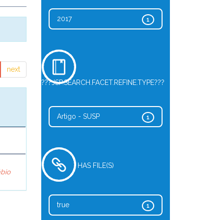
2017
1
next
???JSP.SEARCH.FACET.REFINE.TYPE???
Artigo - SUSP
1
HAS FILE(S)
ábio
true
1