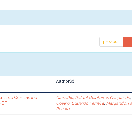
previous
1
Author(s)
enta de Comando e
Carvalho, Rafael Delatorres Gaspar de
;
PMDF
Coelho, Eduardo Ferreira
;
Margarido, F
Pereira