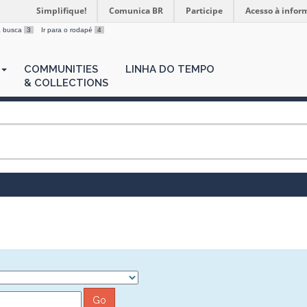
Simplifique!
Comunica BR
Participe
Acesso à infor
 a busca
3
Ir para o rodapé
4
COMMUNITIES
LINHA DO TEMPO
& COLLECTIONS