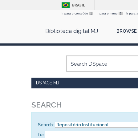
BRASIL
Ir para o conteúdo
1
Ir para o menu
2
Ir para
Skip
Biblioteca digital MJ
BROWSE
navigation
DSPACE MJ
SEARCH
Search:
for