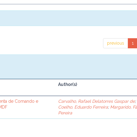
previous
1
Author(s)
enta de Comando e
Carvalho, Rafael Delatorres Gaspar de
;
PMDF
Coelho, Eduardo Ferreira
;
Margarido, F
Pereira