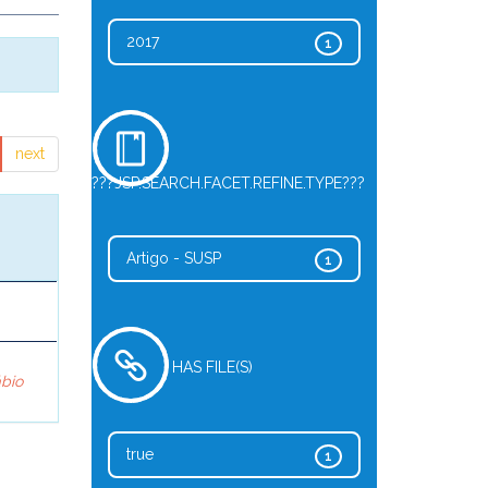
2017
1
next
???JSP.SEARCH.FACET.REFINE.TYPE???
Artigo - SUSP
1
HAS FILE(S)
ábio
true
1