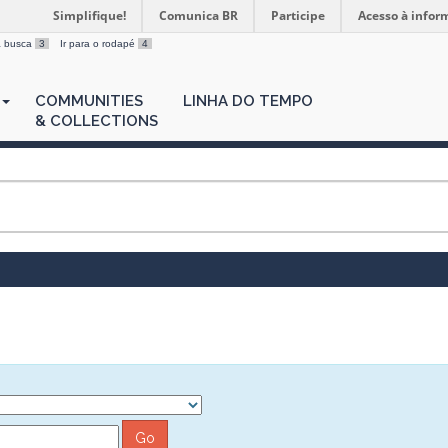
Simplifique!
Comunica BR
Participe
Acesso à infor
 a busca
3
Ir para o rodapé
4
COMMUNITIES
LINHA DO TEMPO
& COLLECTIONS