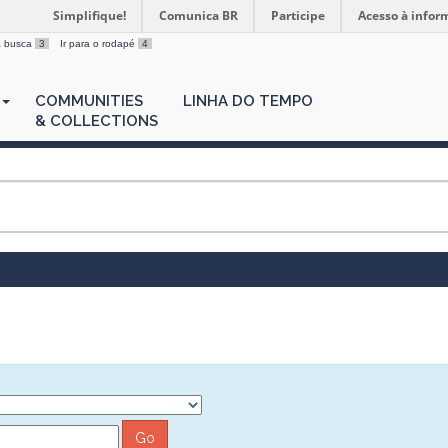
Simplifique!
Comunica BR
Participe
Acesso à infor
 a busca
3
Ir para o rodapé
4
COMMUNITIES
LINHA DO TEMPO
& COLLECTIONS