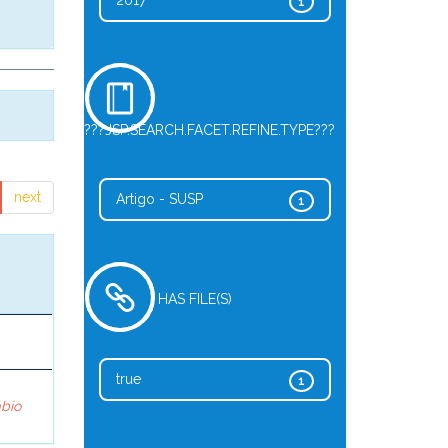
2017
1
???JSP.SEARCH.FACET.REFINE.TYPE???
next
Artigo - SUSP
1
HAS FILE(S)
true
1
ábio