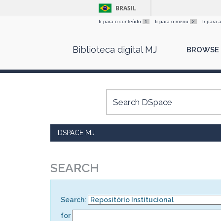
BRASIL
Ir para o conteúdo
1
Ir para o menu
2
Ir para
Skip
Biblioteca digital MJ
BROWSE
navigation
DSPACE MJ
SEARCH
Search:
for