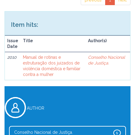
previous
1
next
Item hits:
Issue
Title
Author(s)
Date
2010
Manual de rotinas e
Conselho Nacional
estruturação dos juizados de
de Justiça.
violência doméstica e familiar
contra a mulher
AUTHOR
Conselho Nacional de Justiça.
1