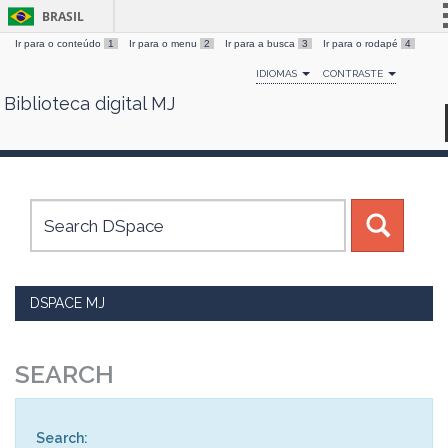
BRASIL
Ir para o conteúdo
1
Ir para o menu
2
Ir para a busca
3
Ir para o rodapé
4
Simplifique!
IDIOMAS
CONTRASTE
Comunica BR
Biblioteca digital MJ
Skip
Participe
navigation
Acesso à informação
Legislação
Canais
DSPACE MJ
SEARCH
Search: