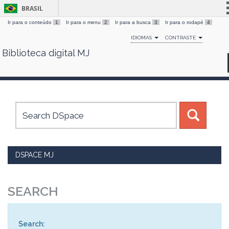
BRASIL
Ir para o conteúdo
1
Ir para o menu
2
Ir para a busca
3
Ir para o rodapé
4
Simplifique!
IDIOMAS
CONTRASTE
Comunica BR
Biblioteca digital MJ
Skip
Participe
navigation
Acesso à informação
Legislação
Canais
DSPACE MJ
SEARCH
Search: