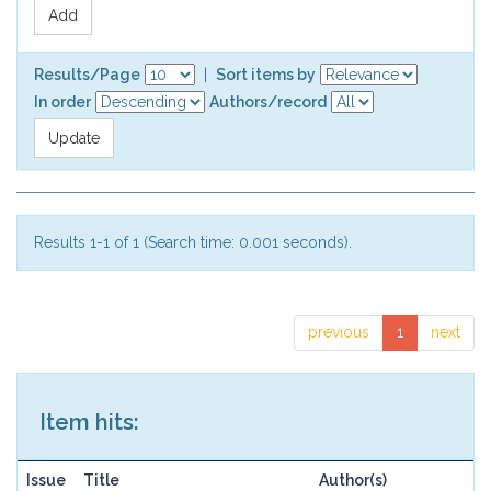
Results/Page
|
Sort items by
In order
Authors/record
Results 1-1 of 1 (Search time: 0.001 seconds).
previous
1
next
Item hits:
Issue
Title
Author(s)