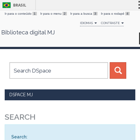
BRASIL
Ir para o conteúdo
1
Ir para o menu
2
Ir para a busca
3
Ir para o rodapé
4
Simplifique!
IDIOMAS
CONTRASTE
Comunica BR
Biblioteca digital MJ
Skip
Participe
navigation
Acesso à informação
Legislação
Canais
DSPACE MJ
SEARCH
Search: