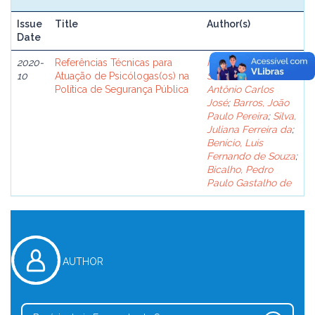
Issue
Title
Author(s)
Date
2020-
Referências Técnicas para
Meza, Ana Paula
10
Atuação de Psicólogas(os) na
Santos
;
Britto,
Política de Segurança Pública
Antônio Carlos
José
;
Barros, João
Paulo Pereira
;
Silva,
Juliana Ferreira da
;
Benício, Luis
Fernando de Souza
;
Bicalho, Pedro
Paulo Gastalho de
AUTHOR