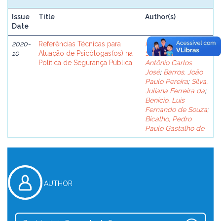
Issue
Title
Author(s)
Date
2020-
Referências Técnicas para
Meza, Ana Paula
10
Atuação de Psicólogas(os) na
Santos
;
Britto,
Política de Segurança Pública
Antônio Carlos
José
;
Barros, João
Paulo Pereira
;
Silva,
Juliana Ferreira da
;
Benício, Luis
Fernando de Souza
;
Bicalho, Pedro
Paulo Gastalho de
AUTHOR