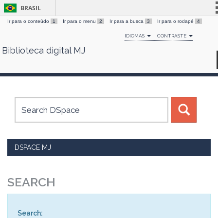
BRASIL
Ir para o conteúdo
1
Ir para o menu
2
Ir para a busca
3
Ir para o rodapé
4
Simplifique!
IDIOMAS
CONTRASTE
Comunica BR
Biblioteca digital MJ
Skip
Participe
navigation
Acesso à informação
Legislação
Canais
DSPACE MJ
SEARCH
Search: