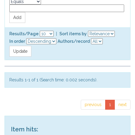
Results/Page
|
Sort items by
In order
Authors/record
Results 1-1 of 1 (Search time: 0.002 seconds).
previous
1
next
Item hits: