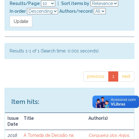
Results/Page
|
Sort items by
In order
Authors/record
Results 1-1 of 1 (Search time: 0.001 seconds).
previous
1
next
Item hits:
Issue
Title
Author(s)
Date
2018
A Tomada de Decisão na
Cerqueira dos Anjos,