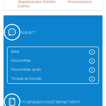
Segurança para Grandes
Melquisedeque
Eventos
SUBJECT
Bahia
1
Polícia Militar
1
Polícia Militar da BA
1
Tomada de Decisão
1
???JSP.SEARCH.FACET.REFINE.TYPE???