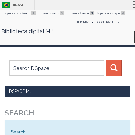
BRASIL
Ir para o conteúdo
1
Ir para o menu
2
Ir para a busca
3
Ir para o rodapé
4
Simplifique!
IDIOMAS
CONTRASTE
Comunica BR
Biblioteca digital MJ
Skip
Participe
navigation
Acesso à informação
Legislação
Canais
DSPACE MJ
SEARCH
Search: