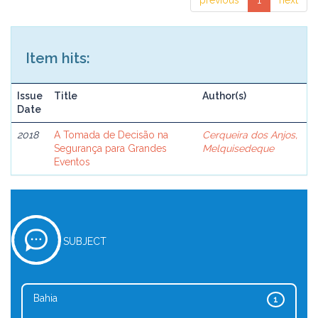
previous
1
next
Item hits:
Issue
Title
Author(s)
Date
2018
A Tomada de Decisão na
Cerqueira dos Anjos,
Segurança para Grandes
Melquisedeque
Eventos
SUBJECT
Bahia
1