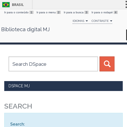
BRASIL
Ir para o conteúdo
1
Ir para o menu
2
Ir para a busca
3
Ir para o rodapé
4
Simplifique!
IDIOMAS
CONTRASTE
Comunica BR
Biblioteca digital MJ
Skip
Participe
navigation
Acesso à informação
Legislação
Canais
DSPACE MJ
SEARCH
Search: